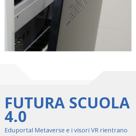
FUTURA SCUOLA
4.0
Eduportal Metaverse e i visori VR rientrano